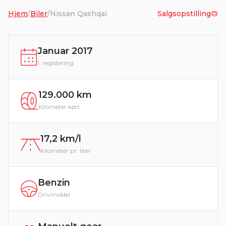
Hjem
/
Biler
/
Nissan Qashqai
Salgsopstilling
Januar 2017
1. registering
129.000 km
Kilometer kørt
17,2 km/l
Kilometer pr. liter
Benzin
Drivmiddel