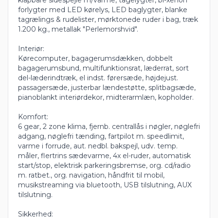
forlygter med LED kørelys, LED baglygter, blanke
tagrælings & rudelister, mørktonede ruder i bag, træk
1.200 kg., metallak "Perlemorshvid".
Interiør:
Kørecomputer, bagagerumsdækken, dobbelt
bagagerumsbund, multifunktionsrat, læderrat, sort
del-læderindtræk, el indst. førersæde, højdejust.
passagersæde, justerbar lændestøtte, splitbagsæde,
pianoblankt interiørdekor, midterarmlæn, kopholder.
Komfort:
6 gear, 2 zone klima, fjernb. centrallås i nøgler, nøglefri
adgang, nøglefri tænding, fartpilot m. speedlimit,
varme i forrude, aut. nedbl. bakspejl, udv. temp.
måler, flertrins sædevarme, 4x el-ruder, automatisk
start/stop, elektrisk parkeringsbremse, org. cd/radio
m. ratbet., org. navigation, håndfrit til mobil,
musikstreaming via bluetooth, USB tilslutning, AUX
tilslutning.
Sikkerhed: