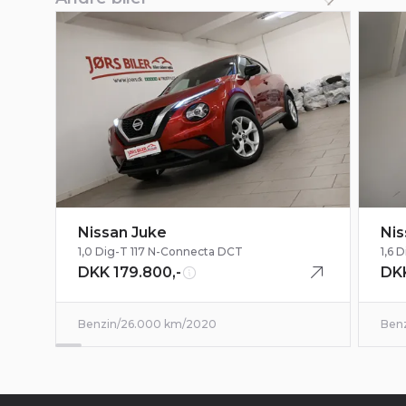
Nissan Juke
Nis
1,0 Dig-T 117 N-Connecta DCT
1,6 
DKK 179.800,-
DKK
Benzin
/
26.000 km
/
2020
Ben