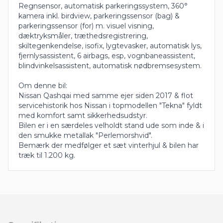
Regnsensor, automatisk parkeringssystem, 360°
kamera inkl. birdview, parkeringssensor (bag) &
parkeringssensor (for) m. visuel visning,
dæktryksmåler, træthedsregistrering,
skiltegenkendelse, isofix, lygtevasker, automatisk lys,
fjernlysassistent, 6 airbags, esp, vognbaneassistent,
blindvinkelsassistent, automatisk nødbremsesystem.
Om denne bil:
Nissan Qashqai med samme ejer siden 2017 & flot
servicehistorik hos Nissan i topmodellen "Tekna" fyldt
med komfort samt sikkerhedsudstyr.
Bilen er i en særdeles velholdt stand ude som inde & i
den smukke metallak "Perlemorshvid".
Bemærk der medfølger et sæt vinterhjul & bilen har
træk til 1.200 kg.