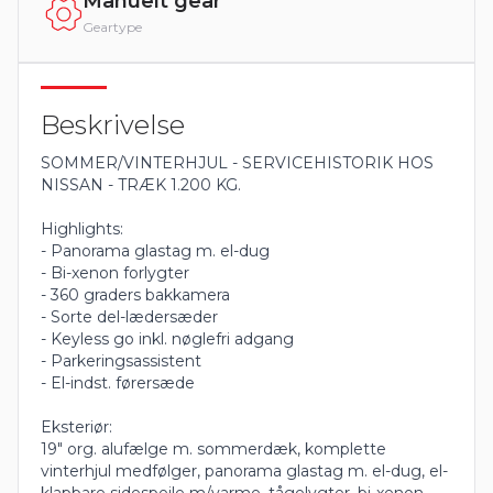
Manuelt gear
Geartype
Beskrivelse
SOMMER/VINTERHJUL - SERVICEHISTORIK HOS
NISSAN - TRÆK 1.200 KG.
Highlights:
- Panorama glastag m. el-dug
- Bi-xenon forlygter
- 360 graders bakkamera
- Sorte del-lædersæder
- Keyless go inkl. nøglefri adgang
- Parkeringsassistent
- El-indst. førersæde
Eksteriør:
19" org. alufælge m. sommerdæk, komplette
vinterhjul medfølger, panorama glastag m. el-dug, el-
klapbare sidespejle m/varme, tågelygter, bi-xenon