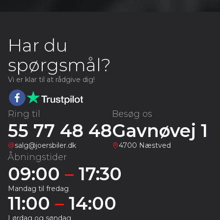
Har du
spørgsmål?
Vi er klar til at rådgive dig!
Ring til
Besøg os
55 77 48 48
Gavnøvej 1
salg@joersbiler.dk
4700 Næstved
Åbningstider
09:00
–
17:30
Mandag til fredag
11:00
–
14:00
Lørdag og søndag