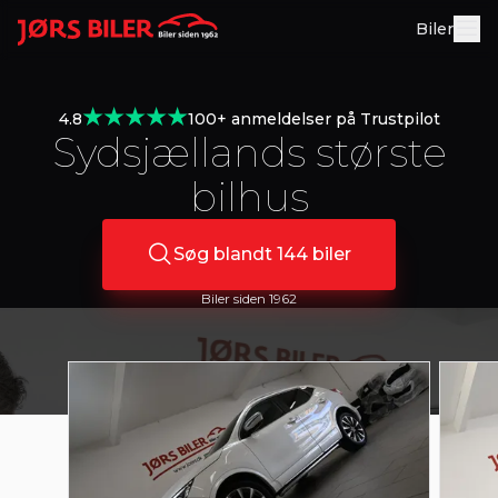
Biler
4.8
100+ anmeldelser på Trustpilot
Sydsjællands største
bilhus
Søg blandt
144
biler
Biler siden 1962