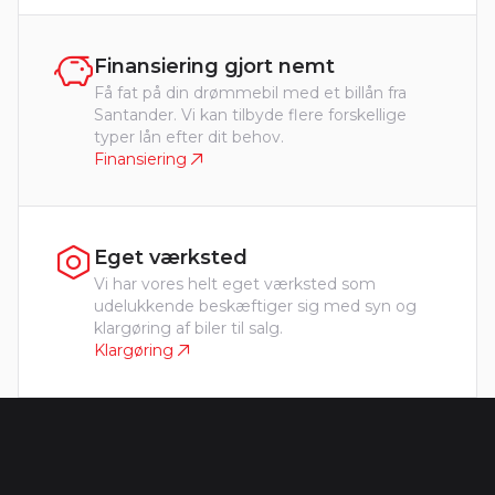
Finansiering gjort nemt
Få fat på din drømmebil med et billån fra
Santander. Vi kan tilbyde flere forskellige
typer lån efter dit behov.
Finansiering
Eget værksted
Vi har vores helt eget værksted som
udelukkende beskæftiger sig med syn og
klargøring af biler til salg.
Klargøring