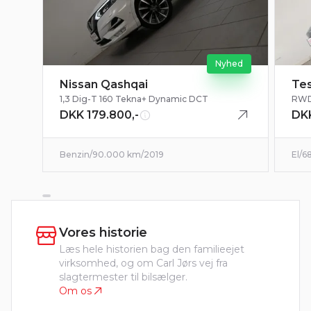
Nyhed
Nissan Qashqai
Tes
1,3 Dig-T 160 Tekna+ Dynamic DCT
RW
DKK 179.800,-
DKK
Benzin
/
90.000 km
/
2019
El
/
6
Vores historie
Læs hele historien bag den familieejet
virksomhed, og om Carl Jørs vej fra
slagtermester til bilsælger.
Om os