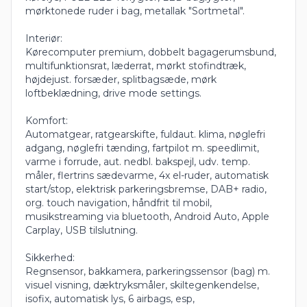
mørktonede ruder i bag, metallak "Sortmetal".
Interiør:
Kørecomputer premium, dobbelt bagagerumsbund,
multifunktionsrat, læderrat, mørkt stofindtræk,
højdejust. forsæder, splitbagsæde, mørk
loftbeklædning, drive mode settings.
Komfort:
Automatgear, ratgearskifte, fuldaut. klima, nøglefri
adgang, nøglefri tænding, fartpilot m. speedlimit,
varme i forrude, aut. nedbl. bakspejl, udv. temp.
måler, flertrins sædevarme, 4x el-ruder, automatisk
start/stop, elektrisk parkeringsbremse, DAB+ radio,
org. touch navigation, håndfrit til mobil,
musikstreaming via bluetooth, Android Auto, Apple
Carplay, USB tilslutning.
Sikkerhed:
Regnsensor, bakkamera, parkeringssensor (bag) m.
visuel visning, dæktryksmåler, skiltegenkendelse,
isofix, automatisk lys, 6 airbags, esp,