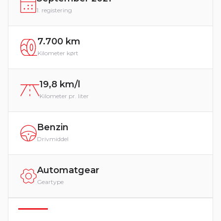
1. registering
7.700 km
Kilometer kørt
19,8 km/l
Kilometer pr. liter
Benzin
Drivmiddel
Automatgear
Geartype