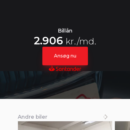
Lasteevne
180 km/t
514 kg
Billån
2.906
kr./md.
Ansøg nu
Andre biler