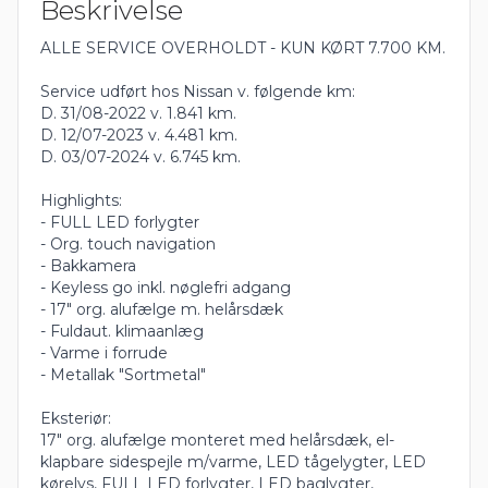
Beskrivelse
ALLE SERVICE OVERHOLDT - KUN KØRT 7.700 KM.
Service udført hos Nissan v. følgende km:
D. 31/08-2022 v. 1.841 km.
D. 12/07-2023 v. 4.481 km.
D. 03/07-2024 v. 6.745 km.
Highlights:
- FULL LED forlygter
- Org. touch navigation
- Bakkamera
- Keyless go inkl. nøglefri adgang
- 17" org. alufælge m. helårsdæk
- Fuldaut. klimaanlæg
- Varme i forrude
- Metallak "Sortmetal"
Eksteriør:
17" org. alufælge monteret med helårsdæk, el-
klapbare sidespejle m/varme, LED tågelygter, LED
kørelys, FULL LED forlygter, LED baglygter,