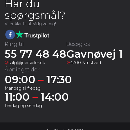
Har du
spørgsmål?
Vi er klar til at rådgive dig!
Ring til
Besøg os
55 77 48 48
Gavnøvej 1
salg@joersbiler.dk
4700 Næstved
Åbningstider
09:00
–
17:30
Mandag til fredag
11:00
–
14:00
Lørdag og søndag