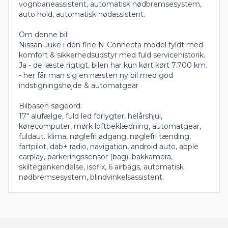
vognbaneassistent, automatisk nødbremsesystem,
auto hold, automatisk nødassistent.
Om denne bil:
Nissan Juke i den fine N-Connecta model fyldt med
komfort & sikkerhedsudstyr med fuld servicehistorik.
Ja - de læste rigtigt, bilen har kun kørt kørt 7.700 km.
- her får man sig en næsten ny bil med god
indstigningshøjde & automatgear
Bilbasen søgeord:
17" alufælge, fuld led forlygter, helårshjul,
kørecomputer, mørk loftbeklædning, automatgear,
fuldaut. klima, nøglefri adgang, nøglefri tænding,
fartpilot, dab+ radio, navigation, android auto, apple
carplay, parkeringssensor (bag), bakkamera,
skiltegenkendelse, isofix, 6 airbags, automatisk
nødbremsesystem, blindvinkelsassistent.