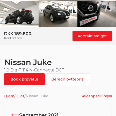
DKK 189.800,-
Kontakt sælger
Kontantpris
Nissan Juke
1,0 Dig-T 114 N-Connecta DCT
Book prøvetur
Beregn byttepris
Hjem
/
Biler
/
Nissan Juke
Salgsopstilling
September 2021