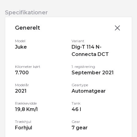
Specifikationer
Generelt
Model
Variant
Juke
Dig-T 114 N-
Connecta DCT
Kilometer kørt
1. registrering
7.700
September 2021
Modelår
Geartype
2021
Automatgear
Rækkevidde
Tank
19,8 Km/l
46 l
Trækhjul
Gear
Forhjul
7 gear