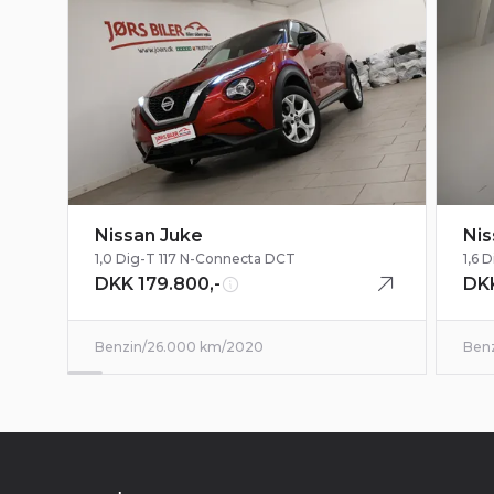
Nissan Juke
Nis
1,0 Dig-T 117 N-Connecta DCT
1,6 
DKK 179.800,-
DKK
Benzin
/
26.000 km
/
2020
Ben