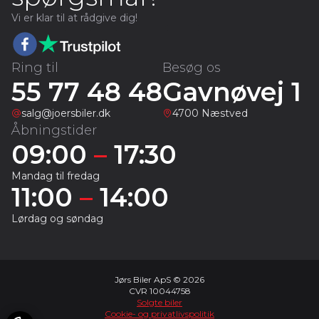
Vi er klar til at rådgive dig!
Ring til
Besøg os
55 77 48 48
Gavnøvej 1
salg@joersbiler.dk
4700 Næstved
Åbningstider
09:00
–
17:30
Mandag til fredag
11:00
–
14:00
Lørdag og søndag
Jørs Biler ApS © 2026
CVR 10044758
Solgte biler
Cookie- og privatlivspolitik