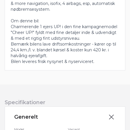
& more navigation, isofix, 4 airbags, esp, automatisk
nødbremsesystem.
Om denne bil:
Charmerende 1 ejers UP! i den fine kampagnemodel
"Cheer UP!" fyldt med fine detaljer inde & udvendigt
& med et rigtig fint udstyrsniveau.
Bemærk bilens lave driftsomkostninger - kører op til
24,4 km./l. v. blandet kørsel & koster kun 420 kr. i
halvårlig ejerafgift.
Bilen leveres frisk nysynet & nyserviceret.
Specifikationer
Generelt
Model
Variant