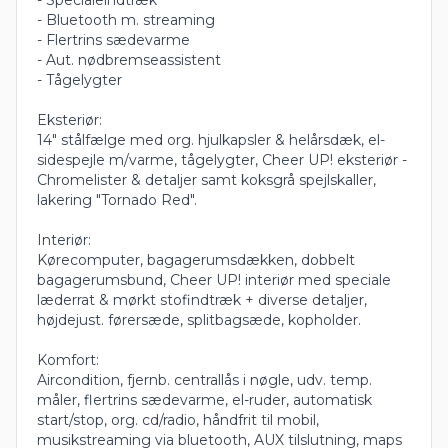
- Bluetooth m. streaming
- Flertrins sædevarme
- Aut. nødbremseassistent
- Tågelygter
Eksteriør:
14" stålfælge med org. hjulkapsler & helårsdæk, el-
sidespejle m/varme, tågelygter, Cheer UP! eksteriør -
Chromelister & detaljer samt koksgrå spejlskaller,
lakering "Tornado Red".
Interiør:
Kørecomputer, bagagerumsdækken, dobbelt
bagagerumsbund, Cheer UP! interiør med speciale
læderrat & mørkt stofindtræk + diverse detaljer,
højdejust. førersæde, splitbagsæde, kopholder.
Komfort:
Aircondition, fjernb. centrallås i nøgle, udv. temp.
måler, flertrins sædevarme, el-ruder, automatisk
start/stop, org. cd/radio, håndfrit til mobil,
musikstreaming via bluetooth, AUX tilslutning, maps