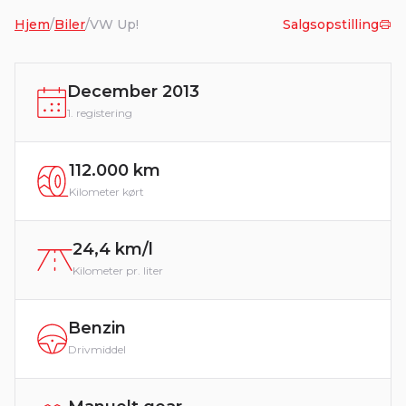
Hjem
/
Biler
/
VW Up!
Salgsopstilling
December 2013
1. registering
112.000 km
Kilometer kørt
24,4 km/l
Kilometer pr. liter
Benzin
Drivmiddel