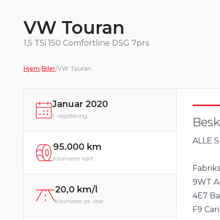
VW Touran
1,5 TSi 150 Comfortline DSG 7prs
Hjem
/
Biler
/
VW Touran
Januar 2020
1. registering
Besk
ALLE 
95.000 km
Kilometer kørt
Fabrik
9WT A
20,0 km/l
4E7 Ba
Kilometer pr. liter
F9 Car