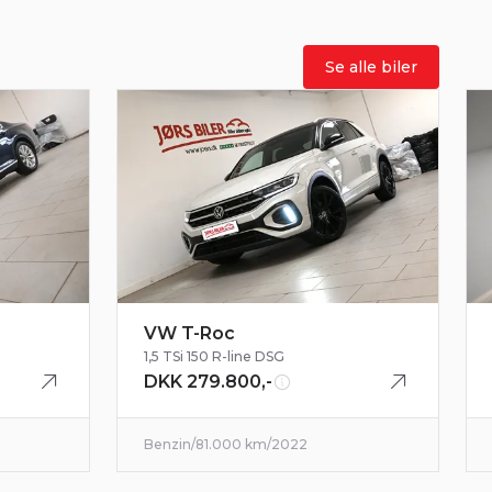
Se alle biler
 det sædvanelige & i den flotte metallak
fået yderligere rustbeskyttelse hos Pava i
lometertal på blot 95.000 kørte kilometer.
VW T-Roc
1,5 TSi 150 R-line DSG
DKK 279.800,-
Benzin
/
81.000 km
/
2022