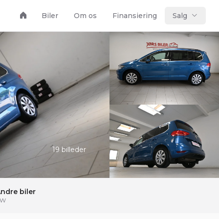
Biler
Om os
Finansiering
Salg
19 billeder
ndre biler
VW