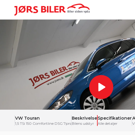
VW Touran
Beskrivelse
Specifikationer
A
1,5 TSi 150 Comfortline DSG 7prs
Bilens udstyr
Alle detaljer