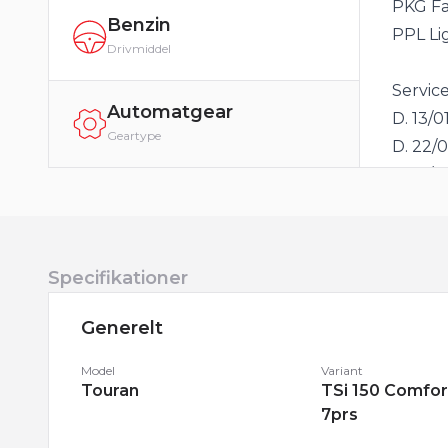
PKG Fa
Benzin
PPL Lig
Drivmiddel
Service
Automatgear
D. 13/0
Geartype
D. 22/0
D. 13/1
D. 20/
D. 12/0
Specifikationer
Eksteri
Monter
Generelt
ruder 
Model
Variant
Touran
TSi 150 Comfor
Interiør
7prs
Køreco