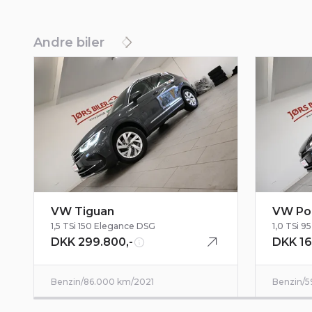
auto ho
Andre biler
Om den
Rigtig
"Carib
Bilen e
2021.
En særd
VW Tiguan
VW Po
1,5 TSi 150 Elegance DSG
1,0 TSi 
DKK 299.800,-
DKK 16
Benzin
/
86.000 km
/
2021
Benzin
/
5