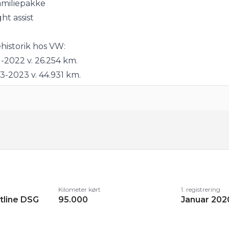
miliepakke
ht assist
historik hos VW:
1-2022 v. 26.254 km.
3-2023 v. 44.931 km.
1-2023 v. 57.249 km.
06-2024 v. 66.087 km.
8-2025 v. 82.558 km.
ør:
et med helårshjul, el-sidespejle m/varme, tågelygter, s
i bag, Pavabehandlet i 2021, metallak "Caribbean Blue".
Kilometer kørt
1. registrering
tline DSG
95.000
Januar 202
:
mputer, bagagerumsdækken, multifunktionsrat, læderrat