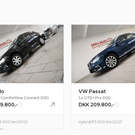
ld, .
ne bil:
 flot & velholdt Touran med et udstyrsniveau lidt udover
bean Blue".
r passet med alle service eftersyn hos Volkswagen & har 
eles flot & velholdt 7 personers bil med et attraktivt ki
lo
VW Passat
95 Comfortline Connect DSG
1,4 GTE+ Pro DSG
9.800,-
DKK 209.800,-
9.000 km
/
2021
Hybrid
/
97.000 km
/
2021