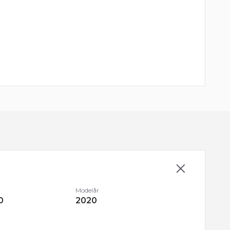
orte tagrælings, blanke rudelister, mørktonede
Modelår
0
2020
, mørkt stofindtræk, højdejust. forsæder