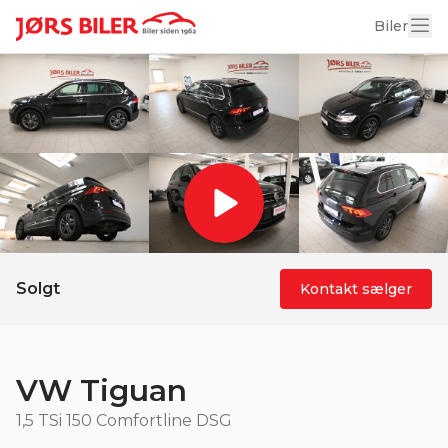
19 billeder
Biler
Solgt
Kontakt sælger
VW Tiguan
1,5 TSi 150 Comfortline DSG