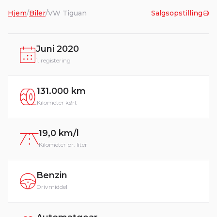
Hjem
/
Biler
/
VW Tiguan
Salgsopstilling
Juni 2020
1. registering
131.000 km
Kilometer kørt
19,0 km/l
Kilometer pr. liter
Benzin
Drivmiddel