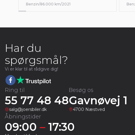
Benzin
/
86.000 km
/
2021
Ben
Har du
spørgsmål?
Vi er klar til at rådgive dig!
Ring til
Besøg os
55 77 48 48
Gavnøvej 1
salg@joersbiler.dk
4700 Næstved
Åbningstider
09:00
–
17:30