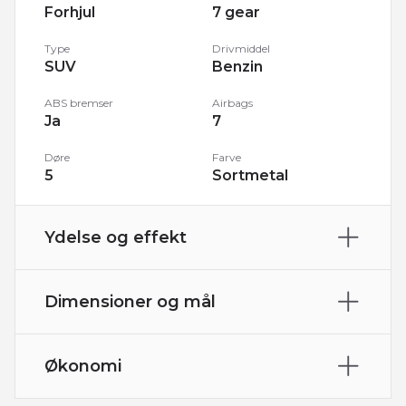
Forhjul
7 gear
Type
Drivmiddel
SUV
Benzin
ABS bremser
Airbags
Ja
7
Døre
Farve
5
Sortmetal
Ydelse og effekt
Rækkevidde
Tank
19,0 Km/l
58 l
Dimensioner og mål
Trækhjul
Motor
Højde
Længde
Forhjul
1,5
163 cm
449 cm
Økonomi
HK/Nm
0-100 km/t
Bredde
Vægt
150 HK
/ 250 Nm
9,2 sek
Nypris
Grøn ejerafgift