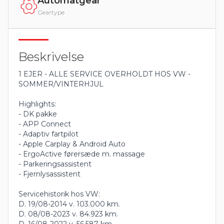
Automatgear
Geartype
Beskrivelse
1 EJER - ALLE SERVICE OVERHOLDT HOS VW -
SOMMER/VINTERHJUL
Highlights:
- DK pakke
- APP Connect
- Adaptiv fartpilot
- Apple Carplay & Android Auto
- ErgoActive førersæde m. massage
- Parkeringsassistent
- Fjernlysassistent
Servicehistorik hos VW:
D. 19/08-2014 v. 103.000 km.
D. 08/08-2023 v. 84.923 km.
D. 16/08-2022 v. 56.587 km.