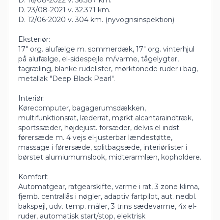
D. 23/08-2021 v. 32.371 km.
D. 12/06-2020 v. 304 km. (nyvognsinspektion)
Eksteriør:
17" org. alufælge m. sommerdæk, 17" org. vinterhjul
på alufælge, el-sidespejle m/varme, tågelygter,
tagræling, blanke rudelister, mørktonede ruder i bag,
metallak "Deep Black Pearl".
Interiør:
Kørecomputer, bagagerumsdækken,
multifunktionsrat, læderrat, mørkt alcantaraindtræk,
sportssæder, højdejust. forsæder, delvis el indst.
førersæde m. 4 vejs el-justerbar lændestøtte,
massage i førersæde, splitbagsæde, interiørlister i
børstet alumiumumslook, midterarmlæn, kopholdere.
Komfort:
Automatgear, ratgearskifte, varme i rat, 3 zone klima,
fjernb. centrallås i nøgler, adaptiv fartpilot, aut. nedbl.
bakspejl, udv. temp. måler, 3 trins sædevarme, 4x el-
ruder, automatisk start/stop, elektrisk