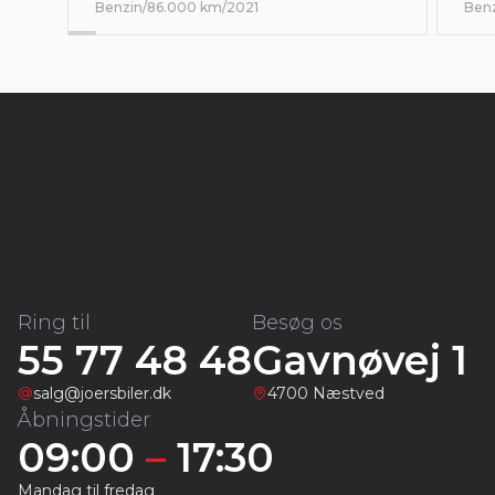
Benzin
/
86.000 km
/
2021
Ben
Ring til
Besøg os
55 77 48 48
Gavnøvej 1
salg@joersbiler.dk
4700 Næstved
Åbningstider
09:00
–
17:30
Mandag til fredag