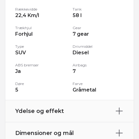
Rækkevidde
Tank
22,4 Km/l
58 l
Trækhjul
Gear
Forhjul
7 gear
Type
Drivmiddel
SUV
Diesel
ABS bremser
Airbags
Ja
7
Døre
Farve
5
Gråmetal
Ydelse og effekt
Rækkevidde
Tank
22,4 Km/l
58 l
Dimensioner og mål