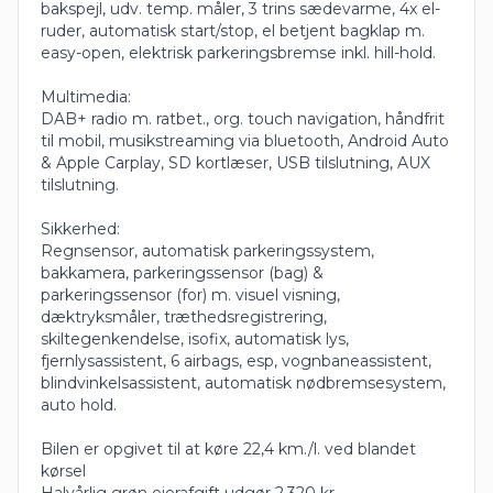
bakspejl, udv. temp. måler, 3 trins sædevarme, 4x el-
ruder, automatisk start/stop, el betjent bagklap m.
easy-open, elektrisk parkeringsbremse inkl. hill-hold.
Multimedia:
DAB+ radio m. ratbet., org. touch navigation, håndfrit
til mobil, musikstreaming via bluetooth, Android Auto
& Apple Carplay, SD kortlæser, USB tilslutning, AUX
tilslutning.
Sikkerhed:
Regnsensor, automatisk parkeringssystem,
bakkamera, parkeringssensor (bag) &
parkeringssensor (for) m. visuel visning,
dæktryksmåler, træthedsregistrering,
skiltegenkendelse, isofix, automatisk lys,
fjernlysassistent, 6 airbags, esp, vognbaneassistent,
blindvinkelsassistent, automatisk nødbremsesystem,
auto hold.
Bilen er opgivet til at køre 22,4 km./l. ved blandet
kørsel