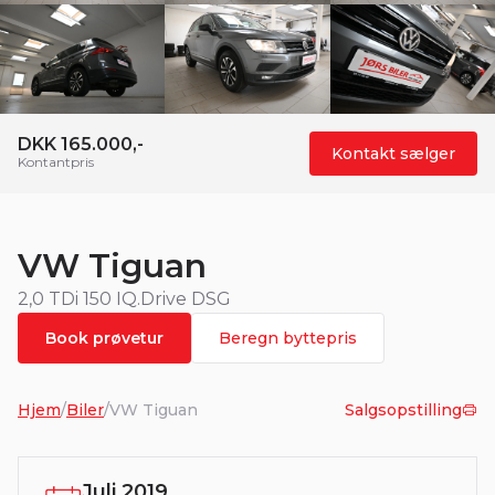
DKK 165.000,-
Kontakt sælger
Kontantpris
VW Tiguan
2,0 TDi 150 IQ.Drive DSG
Book prøvetur
Beregn byttepris
Hjem
/
Biler
/
VW Tiguan
Salgsopstilling
Juli 2019