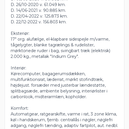
D. 26/10-2020 v. 61.049 km.
D. 14/06-2021 v. 90.885 km.
D. 22/04-2022 v. 125.873 km.
D. 22/12-2022 v. 156.803 km.
Eksteriør:
17" org. alufælge, el-klapbare sidespejle m/varme,
tågelygter, blanke tagrælings & rudelister,
mørktonede ruder i bag, svingbart træk (elektrisk)
2.000 kg., metallak "Indium Grey".
Interiør:
Kørecomputer, bagagerumsdækken,
multifunktionsrat, læderrat, mørkt stofindtræk,
højdejust. forsæder med justerbar lændestøtte,
splitbagsæde, ambiente belysning, interiørlister i
carbonlook, midterarmlæn, kopholder.
Komfort:
Automatgear, ratgearskifte, varme i rat, 3 zone klima,
køl i handskerum, fjernb. centrallås i nøgler, nøglefri
adgang, nøglefri tænding, adaptiv fartpilot, aut. nedbl.