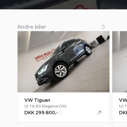
Andre biler
VW Tiguan
VW
1,5 TSi 150 Elegance DSG
1,0 
DKK 299.800,-
DKK