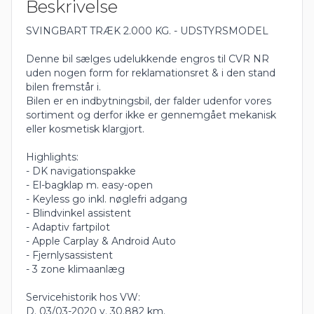
Beskrivelse
SVINGBART TRÆK 2.000 KG. - UDSTYRSMODEL
Denne bil sælges udelukkende engros til CVR NR
uden nogen form for reklamationsret & i den stand
bilen fremstår i.
Bilen er en indbytningsbil, der falder udenfor vores
sortiment og derfor ikke er gennemgået mekanisk
eller kosmetisk klargjort.
Highlights:
- DK navigationspakke
- El-bagklap m. easy-open
- Keyless go inkl. nøglefri adgang
- Blindvinkel assistent
- Adaptiv fartpilot
- Apple Carplay & Android Auto
- Fjernlysassistent
- 3 zone klimaanlæg
Servicehistorik hos VW:
D. 03/03-2020 v. 30.882 km.