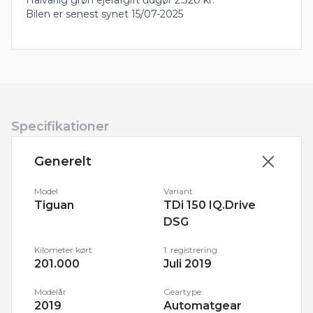
Halvårlig grøn ejerafgift udgør 2.320 kr.
Bilen er senest synet 15/07-2025
Specifikationer
Generelt
Model
Variant
Tiguan
TDi 150 IQ.Drive
DSG
Kilometer kørt
1. registrering
201.000
Juli 2019
Modelår
Geartype
2019
Automatgear