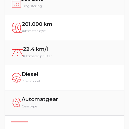
1. registering
201.000 km
Kilometer kørt
22,4 km/l
Kilometer pr. liter
Diesel
Drivmiddel
Automatgear
Geartype