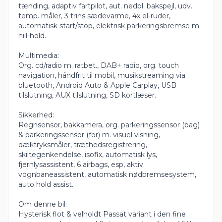
tænding, adaptiv fartpilot, aut. nedbl. bakspejl, udv.
temp. måler, 3 trins sædevarme, 4x el-ruder,
automatisk start/stop, elektrisk parkeringsbremse m.
hill-hold.
Multimedia:
Org. cd/radio m. ratbet., DAB+ radio, org. touch
navigation, håndfrit til mobil, musikstreaming via
bluetooth, Android Auto & Apple Carplay, USB
tilslutning, AUX tilslutning, SD kortlæser.
Sikkerhed:
Regnsensor, bakkamera, org. parkeringssensor (bag)
& parkeringssensor (for) m. visuel visning,
dæktryksmåler, træthedsregistrering,
skiltegenkendelse, isofix, automatisk lys,
fjernlysassistent, 6 airbags, esp, aktiv
vognbaneassistent, automatisk nødbremsesystem,
auto hold assist.
Om denne bil:
Hysterisk flot & velholdt Passat variant i den fine