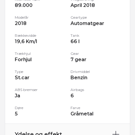
89.000
April 2018
Modelår
Geartype
2018
Automatgear
Rækkevidde
Tank
19,6 Km/l
66 l
Trækhjul
Gear
Forhjul
7 gear
Type
Drivmiddel
St.car
Benzin
ABS bremser
Airbags
Ja
6
Døre
Farve
5
Gråmetal
Ydelse og effekt