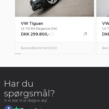
VW Tiguan
VW
1,5 TSi 150 Elegance DSG
1,0 
DKK 299.800,-
DKK
Benzin
/
86.000 km
/
2021
Ben
Har du
spørgsmål?
Vi er klar til at rådgive dig!