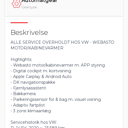
Automatgear
Geartype
Beskrivelse
ALLE SERVICE OVERHOLDT HOS VW - WEBASTO
MOTOR/KABINEVARMER
Highlights:
- Webasto motor/kabinevarmer m. APP styring
- Digital cockpit m. kortvisning
- Apple Carplay & Android Auto
- DK navigationspakke
- Fjernlysassistent
- Bakkamera
- Parkeringssensor for & bag m. visuel visning
- Adaptiv fartpilot
- 3 zone klimaanlæg
Servicehistorik hos VW:
D. 14/04-2020 v. 23.589 km.