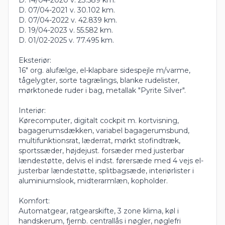
D. 07/04-2021 v. 30.102 km.
D. 07/04-2022 v. 42.839 km.
D. 19/04-2023 v. 55.582 km.
D. 01/02-2025 v. 77.495 km.
Eksteriør:
16" org. alufælge, el-klapbare sidespejle m/varme,
tågelygter, sorte tagrælings, blanke rudelister,
mørktonede ruder i bag, metallak "Pyrite Silver".
Interiør:
Kørecomputer, digitalt cockpit m. kortvisning,
bagagerumsdækken, variabel bagagerumsbund,
multifunktionsrat, læderrat, mørkt stofindtræk,
sportssæder, højdejust. forsæder med justerbar
lændestøtte, delvis el indst. førersæde med 4 vejs el-
justerbar lændestøtte, splitbagsæde, interiørlister i
aluminiumslook, midterarmlæn, kopholder.
Komfort:
Automatgear, ratgearskifte, 3 zone klima, køl i
handskerum, fjernb. centrallås i nøgler, nøglefri