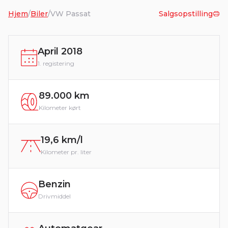
Hjem
/
Biler
/
VW Passat
Salgsopstilling
April 2018
1. registering
89.000 km
Kilometer kørt
19,6 km/l
Kilometer pr. liter
Benzin
Drivmiddel