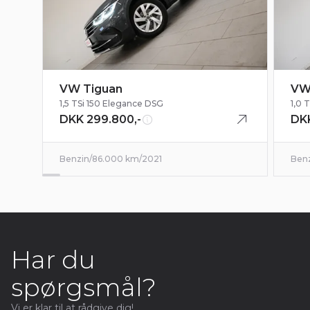
VW Tiguan
VW
1,5 TSi 150 Elegance DSG
1,0 
DKK 299.800,-
DKK
Benzin
/
86.000 km
/
2021
Ben
Har du
spørgsmål?
Vi er klar til at rådgive dig!