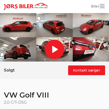
19 billeder
Biler
Solgt
Kontakt sælger
VW Golf VIII
2,0 GTi DSG