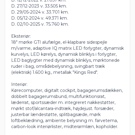
D. 27/12-2023 v. 33.505 km.
D. 29/05-2024 v. 33.701 km.
D. 05/12-2024 v. 49.371 km.
D. 02/10-2025 v. 75.760 km.
Eksteriør:
18" mørke GTI alufælge, el-klapbare sidespejle
m/varme, adaptive IQ matrix LED forlygter, dynamisk
kurvelys, LED kørelys, dynamisk blinklys i forlygter,
LED baglygter med dynamisk blinklys, mørktonede
ruder i bag, områdebelysning, svingbart træk
(elektrisk) 1.600 kg., metallak "Kings Red".
Interiør:
Kørecomputer, digitalt cockpit, bagagerumsdækken,
dobbelt bagagerumsbund, multifunktionsrat,
læderrat, sportssæder m. integreret nakkestøtter,
mørkt stof/alcantara-indtræk, højdejust. forsæder,
justerbar lændestøtte, splitbagsæde, mørk
loftbeklædning, ambiente belysning m. farvetema,
carbon-look interiørlister, midterarmlæn, kopholder.