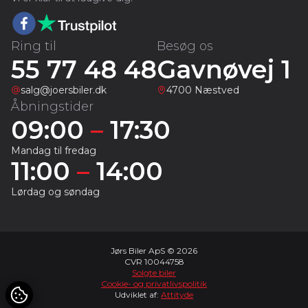
Ring til
Besøg os
55 77 48 48
Gavnøvej 1
salg@joersbiler.dk
4700 Næstved
Åbningstider
09:00
–
17:30
Mandag til fredag
11:00
–
14:00
Lørdag og søndag
Jørs Biler ApS © 2026
CVR 10044758
Solgte biler
Cookie- og privatlivspolitik
Udviklet af:
Attityde