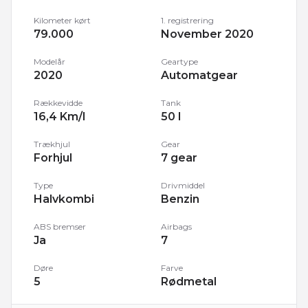
Kilometer kørt
1. registrering
79.000
November 2020
Modelår
Geartype
2020
Automatgear
Rækkevidde
Tank
16,4 Km/l
50 l
Trækhjul
Gear
Forhjul
7 gear
Type
Drivmiddel
Halvkombi
Benzin
ABS bremser
Airbags
Ja
7
Døre
Farve
5
Rødmetal