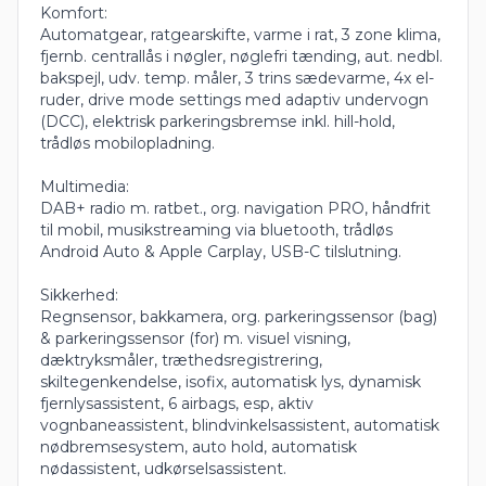
Komfort:
Automatgear, ratgearskifte, varme i rat, 3 zone klima,
fjernb. centrallås i nøgler, nøglefri tænding, aut. nedbl.
bakspejl, udv. temp. måler, 3 trins sædevarme, 4x el-
ruder, drive mode settings med adaptiv undervogn
(DCC), elektrisk parkeringsbremse inkl. hill-hold,
trådløs mobilopladning.
Multimedia:
DAB+ radio m. ratbet., org. navigation PRO, håndfrit
til mobil, musikstreaming via bluetooth, trådløs
Android Auto & Apple Carplay, USB-C tilslutning.
Sikkerhed:
Regnsensor, bakkamera, org. parkeringssensor (bag)
& parkeringssensor (for) m. visuel visning,
dæktryksmåler, træthedsregistrering,
skiltegenkendelse, isofix, automatisk lys, dynamisk
fjernlysassistent, 6 airbags, esp, aktiv
vognbaneassistent, blindvinkelsassistent, automatisk
nødbremsesystem, auto hold, automatisk
nødassistent, udkørselsassistent.