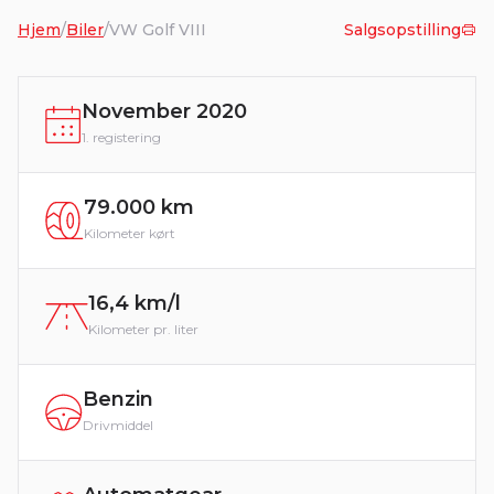
Hjem
/
Biler
/
VW Golf VIII
Salgsopstilling
November 2020
1. registering
79.000 km
Kilometer kørt
16,4 km/l
Kilometer pr. liter
Benzin
Drivmiddel