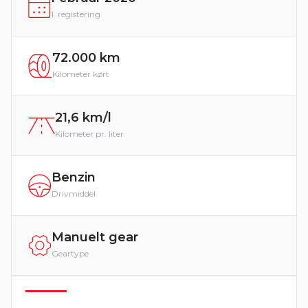
1. registering
72.000 km
Kilometer kørt
21,6 km/l
Kilometer pr. liter
Benzin
Drivmiddel
Manuelt gear
Geartype