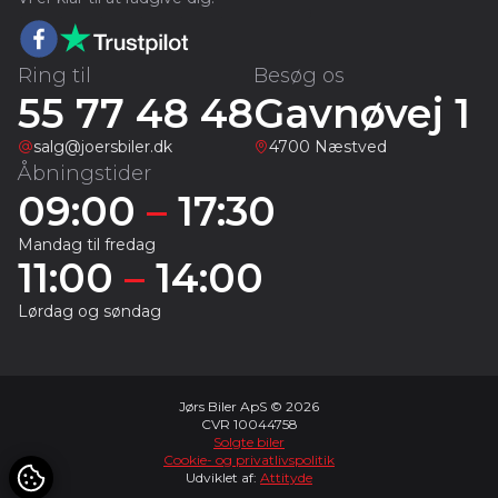
Ring til
Besøg os
55 77 48 48
Gavnøvej 1
salg@joersbiler.dk
4700 Næstved
Åbningstider
09:00
–
17:30
Mandag til fredag
11:00
–
14:00
Lørdag og søndag
Jørs Biler ApS © 2026
CVR 10044758
Solgte biler
Cookie- og privatlivspolitik
Udviklet af:
Attityde