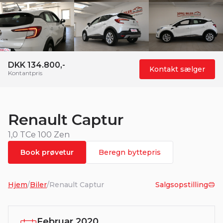
DKK 134.800,-
Kontakt sælger
Kontantpris
Renault Captur
1,0 TCe 100 Zen
Book prøvetur
Beregn byttepris
Hjem
/
Biler
/
Renault Captur
Salgsopstilling
Februar 2020