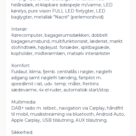
helårsdæk, el-klapbare sidespejle m/varme, LED
kørelys, pure vision FULL LED forlygter, LED
baglygter, metallak "Nacré" (perlemorshvid).
Interiør:
Kørecomputer, bagagerumsdækken, dobbelt
bagagerumsbund, multifunktionsrat, læderrat, mørkt
stofindtræk, højdejust. forsæder, splitbagsæde,
kopholder, midterarmlæn, matsølv interiørlister
Komfort:
Fuldaut. klima, fjernb. centrallås i nøgler, nøglefri
adgang samt nøglefri tænding, fartpilot m.
speedlimit i rat, udv. temp. måler, flertrins
sædevarme, 4x el-ruder, automatisk start/stop.
Multimedia:
DAB+ radio m. ratbet., navigation via Carplay, håndfrit
til mobil, musikstreaming via bluetooth, Android Auto,
Apple Carplay, USB tilslutning, AUX tilslutning.
Sikkerhed: