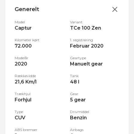
Generelt
Model
Variant
Captur
TCe 100 Zen
Kilometer kørt
1. registrering
72.000
Februar 2020
Modelår
Geartype
2020
Manuelt gear
Rækkevidde
Tank
21,6 Km/l
48 l
Trækhjul
Gear
Forhjul
5 gear
Type
Drivmiddel
CUV
Benzin
ABS bremser
Airbags