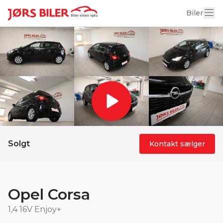
18 billeder
Biler
Solgt
Kontakt sælger
Opel Corsa
1,4 16V Enjoy+