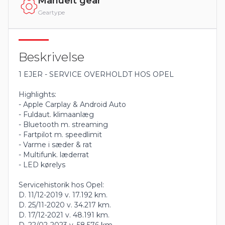
Manuelt gear
Geartype
Beskrivelse
1 EJER - SERVICE OVERHOLDT HOS OPEL
Highlights:
- Apple Carplay & Android Auto
- Fuldaut. klimaanlæg
- Bluetooth m. streaming
- Fartpilot m. speedlimit
- Varme i sæder & rat
- Multifunk. læderrat
- LED kørelys
Servicehistorik hos Opel:
D. 11/12-2019 v. 17.192 km.
D. 25/11-2020 v. 34.217 km.
D. 17/12-2021 v. 48.191 km.
D. 22/02-2023 v. 58.576 km.