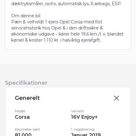
dæktryksmåler, isofix, automatisk lys, 6 airbags, ESP.
Om denne bil:
Pæn & velholdt 1 ejers Opel Corsa med flot
servicehistorik hos Opel & i den driftssikre &
økonomiske udgave - kører hele 19,6 km./l. v. blandet
kørsel & koster 1.110 kr. i halvårlig ejerafgift.
Specifikationer
Generelt
Model
Variant
Corsa
16V Enjoy+
Kilometer kørt
1. registrering
81.000
Januar 2019