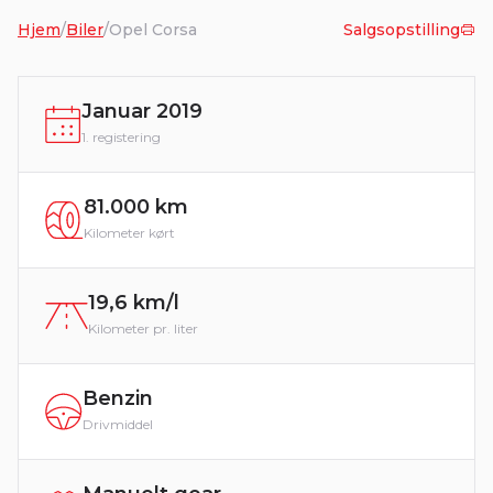
Hjem
/
Biler
/
Opel Corsa
Salgsopstilling
Januar 2019
1. registering
81.000 km
Kilometer kørt
19,6 km/l
Kilometer pr. liter
Benzin
Drivmiddel