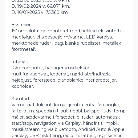
D. 19/02-2024 v. 66.071 km.
D. 16/01-2025 v. 75.360 km.
Eksteriør:
15" org. alufælge monteret med helårsdæk, vinterhjul
medfølger, el-sidespejle m/varme, LED kørelys,
mørktonede ruder i bag, blanke rudelister, metallak
"sortmetal".
Interiør:
Kørecomputer, bagagerumsdækken,
multifunktionsrat, læderrat, mørkt stofindtræk,
højdejust. førersæde, pianoblanke interiørdetaljer,
kopholder.
Komfort:
Varme i rat, fuldaut. klima, fjernb. centrallås i nøgler,
fartpilot m. speedlimit, aut. nedbl. bakspejl, udv. temp.
måler, sædevarme i forsæder, el-ruder, automatisk
start/stop, navigation via Carplay, håndfrit til mobil,
musikstreaming via bluetooth, Android Auto & Apple
Carplay, USB tilslutning, radio m. ratbet., regnsensor,