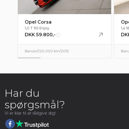
Opel Corsa
Ope
1,0 T 90 Enjoy
1,4 
DKK 59.800,-
DKK
Benzin
/
120.000 km
/
2015
Ben
Har du
spørgsmål?
Vi er klar til at rådgive dig!