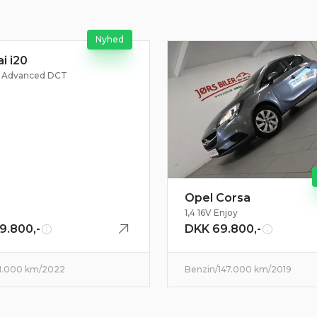
Nyhed
i i20
Billeder kommer snart
i Advanced DCT
Opel Corsa
1,4 16V Enjoy
9.800,-
DKK 69.800,-
1.000 km
/
2022
Benzin
/
147.000 km
/
2019