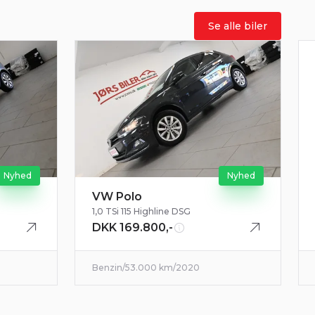
Se alle biler
Nyhed
Nyhed
VW Polo
1,0 TSi 115 Highline DSG
DKK 169.800,-
Benzin
/
53.000 km
/
2020