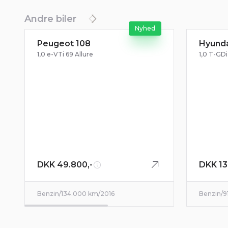
Andre biler
Nyhed
Peugeot 108
Hyunda
Billeder kommer snart
1,0 e-VTi 69 Allure
1,0 T-GD
DKK 49.800,-
DKK 13
Benzin
/
134.000 km
/
2016
Benzin
/
9