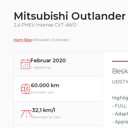
Mitsubishi Outlander
2,4 PHEV Intense CVT 4WD
Hjem
/
Biler
/
Mitsubishi Outlander
Februar 2020
1. registering
Besk
UDSTYR
60.000 km
Kilometer kørt
Highlig
- FULL
32,1 km/l
- Adapt
Kilometer pr. liter
- Appl