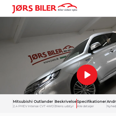
Mitsubishi Outlander
Beskrivelse
Specifikationer
Andr
2,4 PHEV Intense CVT 4WD
Bilens udstyr
Alle detaljer
Nyhed