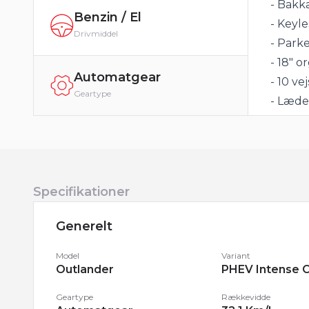
- Bakk
Benzin / El
- Keyle
Drivmiddel
- Parke
- 18" o
Automatgear
- 10 ve
Geartype
- Læde
- Metal
Udspeci
klima, 
Specifikationer
bakspej
4x el-r
Generelt
visuel
parkeri
Model
Variant
Outlander
PHEV Intense
musiks
kophol
Geartype
Rækkevidde