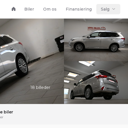
Biler
Om os
Finansiering
Salg
18 billeder
e biler
er