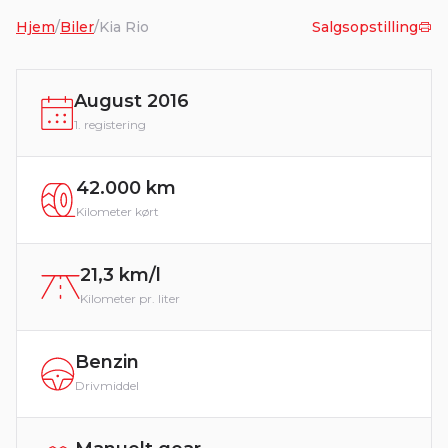
Hjem
/
Biler
/
Kia Rio
Salgsopstilling
August 2016
1. registering
42.000 km
Kilometer kørt
21,3 km/l
Kilometer pr. liter
Benzin
Drivmiddel