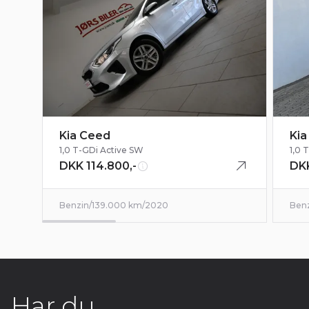
Kia Ceed
Kia
1,0 T-GDi Active SW
1,0 
DKK 114.800,-
DKK
Benzin
/
139.000 km
/
2020
Ben
Har du