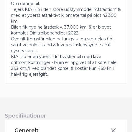
Om denne bil:
1 ejers KIA Rio i den store udstyrsmodel "Attraction" &
med et yderst attraktivt kilometertal på blot 42.300
km.
Bilen fik nye helårsdæk v. 37.000 km. & er blevet
komplet Dinitrolbehandlet i 2022.
Overalt fremstår bilen naturligvis i en særdeles flot
samt velholdt stand & leveres frisk nysynet samt
nyserviceret.
KIA Rio er en yderst driftssikker bil med lave
driftsomkostninger - bilen er opgivet til at køre hele
21,3 km./l. ved blandet kørsel & koster kun 460 kr. i
halvårlig ejerafgift.
Specifikationer
Generelt