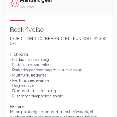
Manuelt gear
Geartype
Beskrivelse
1 EJER - DINITROLBEHANDLET - KUN KØRT 42.300
KM.
Highlights:
- Fuldaut. klimaanlæg
- Fartpilot m. speedlimit
- Parkeringssensor bag m. visuel visning
- Multifunk. læderrat
- Flertrins sædevarme
- Regnsensor
- Bluetooth m. streaming
- El-sammenklappelige spejle
Eksteriør:
16" org. alufælge monteret med helårsdæk, el-
klapbare sidespejle m/varme, tågelygter, fabriks