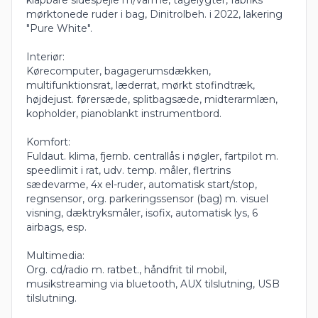
mørktonede ruder i bag, Dinitrolbeh. i 2022, lakering
"Pure White".
Interiør:
Kørecomputer, bagagerumsdækken,
multifunktionsrat, læderrat, mørkt stofindtræk,
højdejust. førersæde, splitbagsæde, midterarmlæn,
kopholder, pianoblankt instrumentbord.
Komfort:
Fuldaut. klima, fjernb. centrallås i nøgler, fartpilot m.
speedlimit i rat, udv. temp. måler, flertrins
sædevarme, 4x el-ruder, automatisk start/stop,
regnsensor, org. parkeringssensor (bag) m. visuel
visning, dæktryksmåler, isofix, automatisk lys, 6
airbags, esp.
Multimedia:
Org. cd/radio m. ratbet., håndfrit til mobil,
musikstreaming via bluetooth, AUX tilslutning, USB
tilslutning.