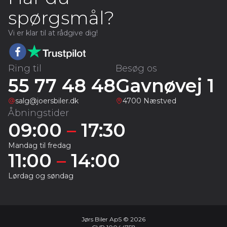
spørgsmål?
Vi er klar til at rådgive dig!
Ring til
Besøg os
55 77 48 48
Gavnøvej 1
salg@joersbiler.dk
4700 Næstved
Åbningstider
09:00
–
17:30
Mandag til fredag
11:00
–
14:00
Lørdag og søndag
Jørs Biler ApS © 2026