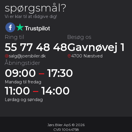
spørgsmål?
Vi er klar til at rådgive dig!
Ring til
Besøg os
55 77 48 48
Gavnøvej 1
salg@joersbiler.dk
4700 Næstved
Åbningstider
09:00
–
17:30
Mandag til fredag
11:00
–
14:00
Lørdag og søndag
Jørs Biler ApS © 2026
CVR 10044758