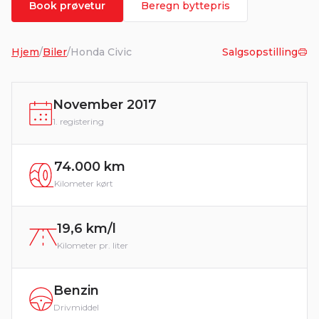
Book prøvetur
Beregn byttepris
Hjem
/
Biler
/
Honda Civic
Salgsopstilling
November 2017
1. registering
74.000 km
Kilometer kørt
19,6 km/l
Kilometer pr. liter
Benzin
Drivmiddel