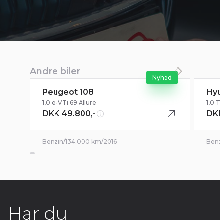
Andre biler
Nyhed
Peugeot 108
Hyu
Billeder kommer snart
1,0 e-VTi 69 Allure
1,0 
DKK 49.800,-
DKK
Benzin
/
134.000 km
/
2016
Ben
Har du