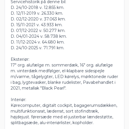
Servicehistorik på denne bil:
D. 24/10-2018 v. 12.855 km.
D. 12/11-2019 v. 26.330 km.
D. 02/12-2020 v. 37.063 km.
D. 15/11-2021 v. 43.933 km.
D. 07/12-2022 v. 50.277 km.
D. 04/01-2024 v. 58.738 km.
D. 11/12-2024 v. 64.680 km.
D. 24/10-2025 v. 71.791 km.
Eksteriør:
17" org. alufælge m. sommerdæk, 16" org. alufælge
m. vinterdæk medfølger, el-klapbare sidespejle
m/varme, tågelygter, LED kørelys, mørktonede ruder
i bag, lygtevasker, blanke rudelister, Pavabehandlet i
2021, metallak "Black Pearl".
Interiør:
Kørecomputer, digitalt cockpit, bagagerumsdækken,
multifunktionsrat, læderrat, sort stofindtræk,
højdejust. førersæde med el-justerbar lændestøtte,
splitbagsæde, alu-interiørlister, kopholder.