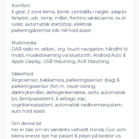
Komfort:
6 gear, 2 zone klima, fjernb. centrallås i nøgler, adaptiv
fartpilot, udv. temp. måler, flertrins sædevarme, 4x el-
ruder, automatisk start/stop, elektrisk
parkeringsbremse inkl. hill-hold assist.
Multimedia:
DAB radio m. ratbet., org. touch navigation, håndfrit til
mobil, musikstreaming via bluetooth, Android Auto &
Apple Carplay, USB tilslutning, AUX tilslutning.
Sikkerhed:
Regnsensor, bakkamera, parkeringssensor (bag) &
parkeringssensor (for) m. visuel visning,
dæktryksmåler, skiltegenkendelse, isofix, automatisk
lys, fjernlysassistent, 6 airbags, esp,
vognbaneassistent, automatisk nødbremsesystem,
auto hold assist.
Om denne bil:
her er tale om en særdeles velholdt Honda Civic som
bilens eneste ejer har passet & plejet på bedste vis