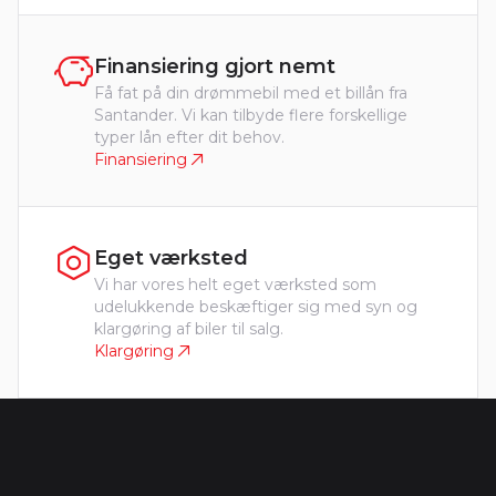
Finansiering gjort nemt
Få fat på din drømmebil med et billån fra
Santander. Vi kan tilbyde flere forskellige
typer lån efter dit behov.
Finansiering
Eget værksted
Vi har vores helt eget værksted som
udelukkende beskæftiger sig med syn og
klargøring af biler til salg.
Klargøring