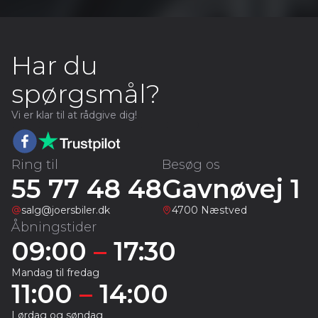
Har du
spørgsmål?
Vi er klar til at rådgive dig!
Ring til
Besøg os
55 77 48 48
Gavnøvej 1
salg@joersbiler.dk
4700 Næstved
Åbningstider
09:00
–
17:30
Mandag til fredag
11:00
–
14:00
Lørdag og søndag