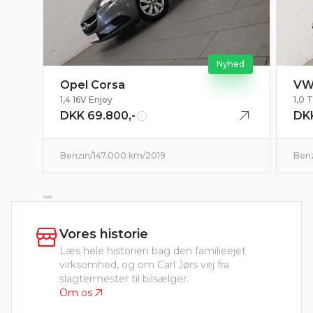
Nyhed
Opel Corsa
VW
1,4 16V Enjoy
1,0 
DKK 69.800,-
DKK
Benzin
/
147.000 km
/
2019
Ben
Vores historie
Læs hele historien bag den familieejet
virksomhed, og om Carl Jørs vej fra
slagtermester til bilsælger.
Om os